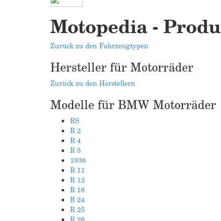
Motopedia - Produ
Zurück zu den Fahrzeugtypen
Hersteller für Motorräder
Zurück zu den Herstellern
Modelle für BMW Motorräder
RS
R 2
R 4
R 5
1936
R 11
R 12
R 16
R 24
R 25
R 26