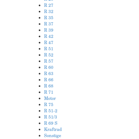
R 27
R 32
R 35
R 37
R 39
R 42
R 47
R 51
R 52
R 57
R 60
R 63
R 66
R 68
R 71
Motor
R 75
R 51-2
R 51/3
R 69 S
Kraftrad
Sonstige