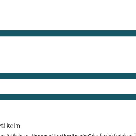
tikeln
aus Artikeln zu
"Hanomag Lastkraftwagen"
des Produktkatalogs. E