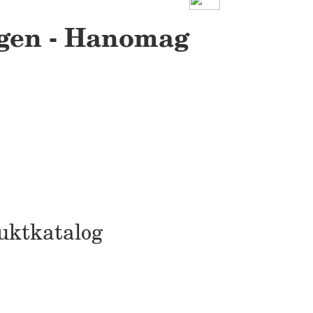
agen - Hanomag
uktkatalog