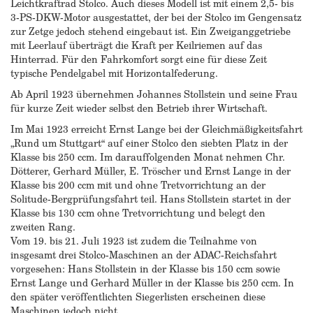
Leichtkraftrad Stolco. Auch dieses Modell ist mit einem 2,5- bis
3-PS-DKW-Motor ausgestattet, der bei der Stolco im Gengensatz
zur Zetge jedoch stehend eingebaut ist. Ein Zweiganggetriebe
mit Leerlauf überträgt die Kraft per Keilriemen auf das
Hinterrad. Für den Fahrkomfort sorgt eine für diese Zeit
typische Pendelgabel mit Horizontalfederung.
Ab April 1923 übernehmen Johannes Stollstein und seine Frau
für kurze Zeit wieder selbst den Betrieb ihrer Wirtschaft.
Im Mai 1923 erreicht Ernst Lange bei der Gleichmäßigkeitsfahrt
„Rund um Stuttgart“ auf einer Stolco den siebten Platz in der
Klasse bis 250 ccm. Im darauffolgenden Monat nehmen Chr.
Dötterer, Gerhard Müller, E. Tröscher und Ernst Lange in der
Klasse bis 200 ccm mit und ohne Tretvorrichtung an der
Solitude-Bergprüfungsfahrt teil. Hans Stollstein startet in der
Klasse bis 130 ccm ohne Tretvorrichtung und belegt den
zweiten Rang.
Vom 19. bis 21. Juli 1923 ist zudem die Teilnahme von
insgesamt drei Stolco-Maschinen an der ADAC-Reichsfahrt
vorgesehen: Hans Stollstein in der Klasse bis 150 ccm sowie
Ernst Lange und Gerhard Müller in der Klasse bis 250 ccm. In
den später veröffentlichten Siegerlisten erscheinen diese
Maschinen jedoch nicht.