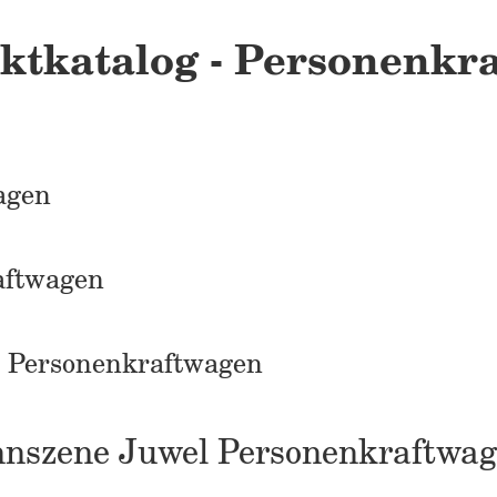
ktkatalog - Personenkra
agen
aftwagen
l Personenkraftwagen
Rennszene Juwel Personenkraftwa