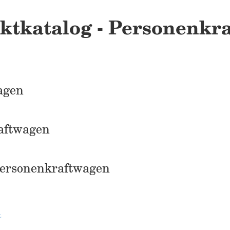
ktkatalog - Personenkra
agen
aftwagen
Personenkraftwagen
t