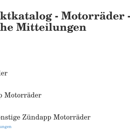
ktkatalog - Motorräder 
che Mitteilungen
der
p Motorräder
Sonstige Zündapp Motorräder
lungen