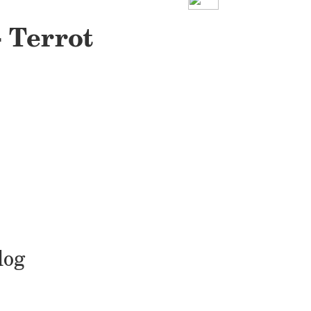
 Terrot
log