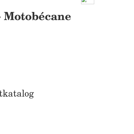
- Motobécane
tkatalog