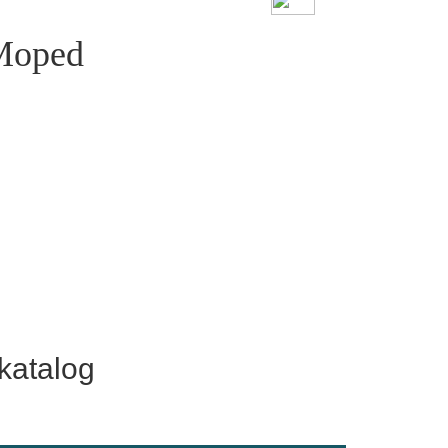
 Moped
tkatalog