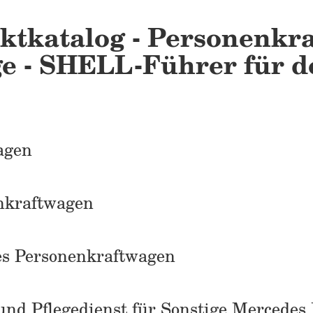
ktkatalog - Personenkra
ge - SHELL-Führer für 
agen
nkraftwagen
es Personenkraftwagen
nd Pflegedienst für Sonstige Mercedes