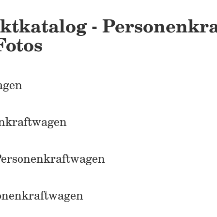
ktkatalog - Personenkra
Fotos
agen
enkraftwagen
Personenkraftwagen
onenkraftwagen