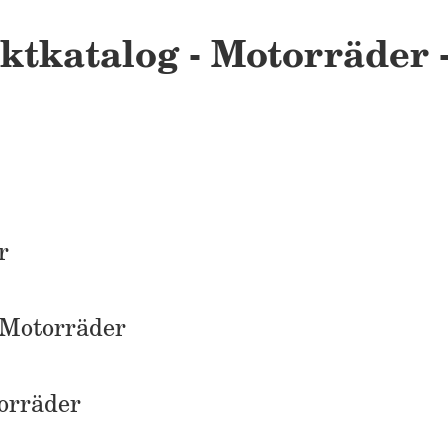
tkatalog - Motorräder - 
r
 Motorräder
torräder