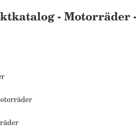
tkatalog - Motorräder - 
er
otorräder
rräder