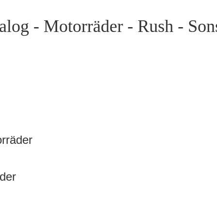
log - Motorräder - Rush - Sons
orräder
der