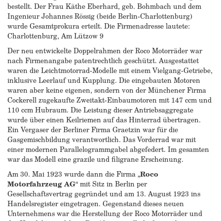
bestellt. Der Frau Käthe Eberhard, geb. Bohmbach und dem
Ingenieur Johannes Rössig (beide Berlin-Charlottenburg)
wurde Gesamtprokura erteilt. Die Firmenadresse lautete:
Charlottenburg, Am Lützow 9
Der neu entwickelte Doppelrahmen der Roco Motorräder war
nach Firmenangabe patentrechtlich geschützt. Ausgestattet
waren die Leichtmotorrad-Modelle mit einem Vielgang-Getriebe,
inklusive Leerlauf und Kupplung. Die eingebauten Motoren
waren aber keine eigenen, sondern von der Münchener Firma
Cockerell zugekaufte Zweitakt-Einbaumotoren mit 147 ccm und
110 ccm Hubraum. Die Leistung dieser Antriebsaggregate
wurde über einen Keilriemen auf das Hinterrad übertragen.
Ein Vergaser der Berliner Firma Graetzin war für die
Gasgemischbildung verantwortlich. Das Vorderrad war mit
einer modernen Parallelogrammgabel abgefedert. Im gesamten
war das Modell eine grazile und filigrane Erscheinung.
Am 30. Mai 1923 wurde dann die Firma „
Roco
Motorfahrzeug AG
“ mit Sitz in Berlin per
Gesellschaftsvertrag gegründet und am 13. August 1923 ins
Handelsregister eingetragen. Gegenstand dieses neuen
Unternehmens war die Herstellung der Roco Motorräder und