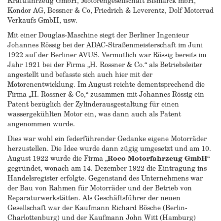
Kraftfahrzeug GmbH, Motorengesellschaft Bismarck mbH,
Kondor AG, Bessner & Co, Friedrich & Leverentz, Dolf Motorrad
Verkaufs GmbH, usw.
Mit einer Douglas-Maschine siegt der Berliner Ingenieur
Johannes Rössig bei der ADAC-Straßenmeisterschaft im Juni
1922 auf der Berliner AVUS. Vermutlich war Rössig bereits im
Jahr 1921 bei der Firma „H. Rossner & Co.“ als Betriebsleiter
angestellt und befasste sich auch hier mit der
Motorenentwicklung. Im August reichte dementsprechend die
Firma „H. Rossner & Co,“ zusammen mit Johannes Rössig ein
Patent bezüglich der Zylinderausgestaltung für einen
wassergekühlten Motor ein, was dann auch als Patent
angenommen wurde.
Dies war wohl ein federführender Gedanke eigene Motorräder
herzustellen. Die Idee wurde dann zügig umgesetzt und am 10.
August 1922 wurde die Firma „
Roco Motorfahrzeug GmbH
“
gegründet, wonach am 14. Dezember 1922 die Eintragung ins
Handelsregister erfolgte. Gegenstand des Unternehmens war
der Bau von Rahmen für Motorräder und der Betrieb von
Reparaturwerkstätten. Als Geschäftsführer der neuen
Gesellschaft war der Kaufmann Richard Bösche (Berlin-
Charlottenburg) und der Kaufmann John Witt (Hamburg)