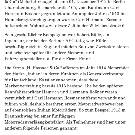
& Co
“ (Motorfahrzeuge), die am 01. Dezember 1912 in Berlin-
Charlottenburg, Bismarckstraße 105, vom Kaufmann Carl
Hermann Rossner gegründet und Anfang des Jahres 1913 ins
Handelsregister eingetragen wurde. Carl Hermann Rossner
hatte seinen Wohnsitz zu dieser Zeit in der Witzlebenstraße 6.
Sein geschäftlicher Kompagnon war Robert Rüde, ein
Ingenieur, der bei der Berliner AEG tätig war. Rüde
beschäftigte sich in England mit dem Bau von Zweitaktmotoren
und arbeitete später für andere Motoren- und
Fahrzeughersteller u.a. für die Firma Rinne.
Die Firma „H. Rossner & Co.“ offeriert im Jahr 1914 Motorräder
der Marke „Indian“ in deren Funktion als Generalvertretung
für Deutschland. Es ist anzunehmen, dass diese
Markenvertretung bereits 1913 bestand. Die beiden späteren
Rennfahrerbrüder Heinrich und Hermann Roßner waren
vermutlich mit Carl Hermann Rossner entfernt verwandt und
fuhren wohl deshalb bei ihren ersten Motorradwettbewerben
auf ebensolchen Indian Motorrädern. So zum Beispiel 1913 in
Braunschweig bei einer fünftägigen
Motorradzuverlässigkeitsfahrt. Als Teilnehmer sind hier unter
anderem folgende Personen genannt: