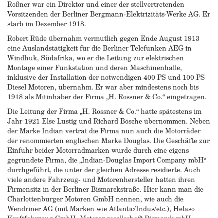
Roßner war ein Direktor und einer der stellvertretenden
Vorsitzenden der Berliner Bergmann-Elektrizitäts-Werke AG. Er
starb im Dezember 1918.
Robert Rüde übernahm vermutlich gegen Ende August 1913
eine Auslandstätigkeit für die Berliner Telefunken AEG in
Windhuk, Südafrika, wo er die Leitung zur elektrischen
Montage einer Funkstation und deren Maschinenhalle,
inklusive der Installation der notwendigen 400 PS und 100 PS
Diesel Motoren, übernahm. Er war aber mindestens noch bis
1918 als Mitinhaber der Firma „H. Rossner & Co.“ eingetragen.
Die Leitung der Firma „H. Rossner & Co.“ hatte spätestens im
Jahr 1921 Else Lustig und Richard Bösche übernommen. Neben
der Marke Indian vertrat die Firma nun auch die Motorräder
der renommierten englischen Marke Douglas. Die Geschäfte zur
Einfuhr beider Motorradmarken wurde durch eine eigens
gegründete Firma, die „Indian-Douglas Import Company mbH“
durchgeführt, die unter der gleichen Adresse residierte. Auch
viele andere Fahrzeug- und Motorenhersteller hatten ihren
Firmensitz in der Berliner Bismarckstraße. Hier kann man die
Charlottenburger Motoren GmbH nennen, wie auch die
Wendriner AG (mit Marken wie Atlantic/Indus/etc.), Helaso