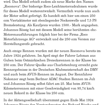
wird. Das Modell erhielt zudem als neue Marke den Namen
„Roconova“. Der bisherige Roco-Leichtmotorradrahmen wurde
für dieses Modell weiterentwickelt. Vermutlich wurde nun auch
der Motor selbst gefertigt. Es handelt sich hier um einen 250
ccm Viertaktmotor mit obenliegender Nockenwelle und 7,5 PS
Bremsleistung. Als Kaufpreis wurden 1500.- Mark angegeben.
Johannes Rössig hat mit diesem Modell seine berühmten ohc-
Motorenausführungen folglich hier bei der Firma „Roco
Motorfahrzeuge AG“ entwickelt und die 250 ccm Version zur
Herstellungsreife gebracht.
Auch einige Rennen wurden mit der neuen Roconova bereits im
Jahre 1924 gefahren. Im April siegt der Fahrer Lehman aus
Guben beim Ostmärkischen Dreiecksrennen in der Klasse bis
250 ccm. Der Fahrer Quolke aus Charlottenburg erreicht gute
Rennergebnisse in der Deutschen Klubmeisterschaft des DMV
und auch beim AVUS-Rennen im August. Der Rennfahrer
Nakonzer siegt beim Berliner ADAC Stadion Rennen im Juli
und Johannes Rössig selbst fährt am 25. Mai beim AVUS-
Kilometerrennen mit einer Geschwindigkeit von 95,74 km/h
neuen Rekord in der Klasse bis 250 ccm.
In der Aktiengesellschaft übernimmt gegen Ende Mai 1924
Johannes Rössig den Vorstandsposten des Richard Bösche und