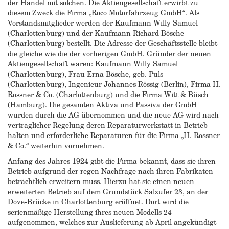
der Handel mit solchen. Die Aktiengesellschaft erwirbt zu
diesem Zweck die Firma „Roco Motorfahrzeug GmbH“. Als
Vorstandsmitglieder werden der Kaufmann Willy Samuel
(Charlottenburg) und der Kaufmann Richard Bösche
(Charlottenburg) bestellt. Die Adresse der Geschäftsstelle bleibt
die gleiche wie die der vorherigen GmbH. Gründer der neuen
Aktiengesellschaft waren: Kaufmann Willy Samuel
(Charlottenburg), Frau Erna Bösche, geb. Puls
(Charlottenburg), Ingenieur Johannes Rössig (Berlin), Firma H.
Rossner & Co. (Charlottenburg) und die Firma Witt & Büsch
(Hamburg). Die gesamten Aktiva und Passiva der GmbH
wurden durch die AG übernommen und die neue AG wird nach
vertraglicher Regelung deren Reparaturwerkstatt in Betrieb
halten und erforderliche Reparaturen für die Firma „H. Rossner
& Co.“ weiterhin vornehmen.
Anfang des Jahres 1924 gibt die Firma bekannt, dass sie ihren
Betrieb aufgrund der regen Nachfrage nach ihren Fabrikaten
beträchtlich erweitern muss. Hierzu hat sie einen neuen
erweiterten Betrieb auf dem Grundstück Salzufer 23, an der
Dove-Brücke in Charlottenburg eröffnet. Dort wird die
serienmäßige Herstellung ihres neuen Modells 24
aufgenommen, welches zur Auslieferung ab April angekündigt