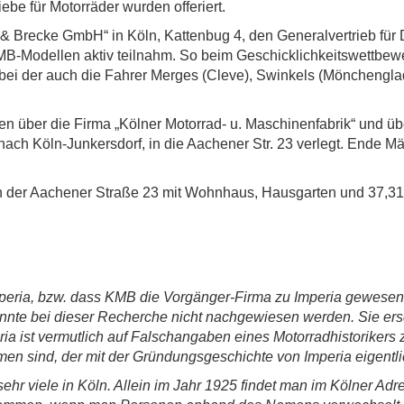
be für Motorräder wurden offeriert.
 Brecke GmbH“ in Köln, Kattenbug 4, den Generalvertrieb für
-Modellen aktiv teilnahm. So beim Geschicklichkeitswettbew
, bei der auch die Fahrer Merges (Cleve), Swinkels (Mönchengla
n über die Firma „Kölner Motorrad- u. Maschinenfabrik“ und 
z nach Köln-Junkersdorf, in die Aachener Str. 23 verlegt. Ende 
n der Aachener Straße 23 mit Wohnhaus, Hausgarten und 37,3
peria, bzw. dass KMB die Vorgänger-Firma zu Imperia gewesen 
nte bei dieser Recherche nicht nachgewiesen werden. Sie ersch
ia ist vermutlich auf Falschangaben eines Motorradhistoriker
en sind, der mit der Gründungsgeschichte von Imperia eigentlic
hr viele in Köln. Allein im Jahr 1925 findet man im Kölner A