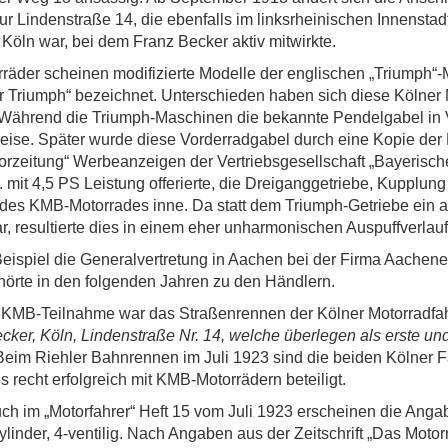
r Lindenstraße 14, die ebenfalls im linksrheinischen Innenstad
 Köln war, bei dem Franz Becker aktiv mitwirkte.
äder scheinen modifizierte Modelle der englischen „Triumph“-
r Triumph“ bezeichnet. Unterschieden haben sich diese Kölner
. Während die Triumph-Maschinen die bekannte Pendelgabel in 
se. Später wurde diese Vorderradgabel durch eine Kopie der B
Motorzeitung“ Werbeanzeigen der Vertriebsgesellschaft „Bayeri
mit 4,5 PS Leistung offerierte, die Dreiganggetriebe, Kupplung
 des KMB-Motorrades inne. Da statt dem Triumph-Getriebe ein a
ar, resultierte dies in einem eher unharmonischen Auspuffverlauf
Beispiel die Generalvertretung in Aachen bei der Firma Aache
hörte in den folgenden Jahren zu den Händlern.
it KMB-Teilnahme war das Straßenrennen der Kölner Motorradfa
ker, Köln, Lindenstraße Nr. 14, welche überlegen als erste und
Beim Riehler Bahnrennen im Juli 1923 sind die beiden Kölner F
recht erfolgreich mit KMB-Motorrädern beteiligt.
h im „Motorfahrer“ Heft 15 vom Juli 1923 erscheinen die Ang
ylinder, 4-ventilig. Nach Angaben aus der Zeitschrift „Das Motor