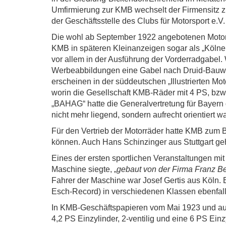
Umfirmierung zur KMB wechselt der Firmensitz zu
der Geschäftsstelle des Clubs für Motorsport e.V.
Die wohl ab September 1922 angebotenen Motorr
KMB in späteren Kleinanzeigen sogar als „Kölne
vor allem in der Ausführung der Vorderradgabel
Werbeabbildungen eine Gabel nach Druid-Bauwei
erscheinen in der süddeutschen „Illustrierten 
worin die Gesellschaft KMB-Räder mit 4 PS, bzw. 
„BAHAG“ hatte die Generalvertretung für Bayern
nicht mehr liegend, sondern aufrecht orientiert w
Für den Vertrieb der Motorräder hatte KMB zum 
können. Auch Hans Schinzinger aus Stuttgart ge
Eines der ersten sportlichen Veranstaltungen m
Maschine siegte, „
gebaut von der Firma Franz Bec
Fahrer der Maschine war Josef Gertis aus Köln. 
Esch-Record) in verschiedenen Klassen ebenfalls 
In KMB-Geschäftspapieren vom Mai 1923 und auc
4,2 PS Einzylinder, 2-ventilig und eine 6 PS Einz