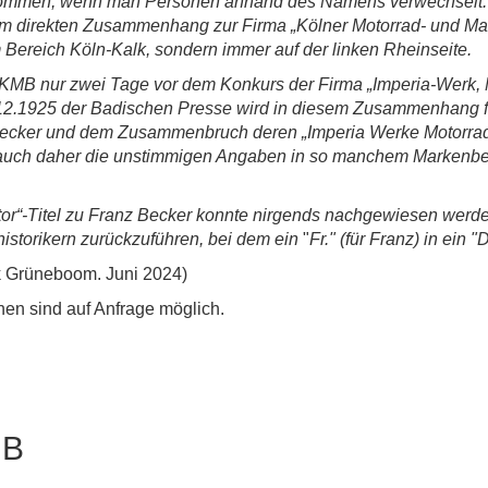
kommen, wenn man Personen anhand des Namens verwechselt. S
nem direkten Zusammenhang zur Firma „Kölner Motorrad- und Ma
Bereich Köln-Kalk, sondern immer auf der linken Rheinseite.
KMB nur zwei Tage vor dem Konkurs der Firma „Imperia-Werk, M
8.12.1925 der Badischen Presse wird in diesem Zusammenhang fä
b Becker und dem Zusammenbruch deren „Imperia Werke Motorra
en auch daher die unstimmigen Angaben in so manchem Markenber
r“-Titel zu Franz Becker konnte nirgends nachgewiesen werden.
istorikern zurückzuführen, bei dem ein
"
Fr." (für Franz) in ein 
k Grüneboom. Juni 2024)
en sind auf Anfrage möglich.
MB