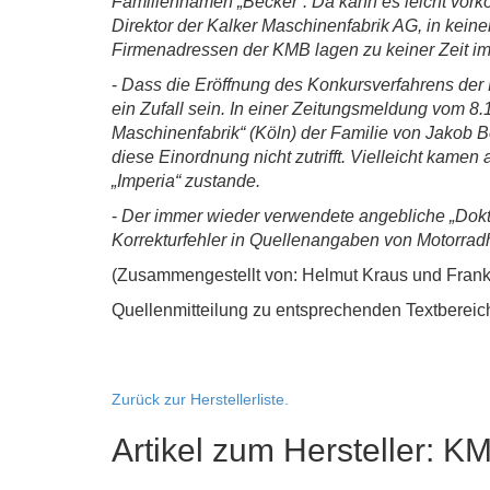
Familiennamen „Becker“. Da kann es leicht vor
Direktor der Kalker Maschinenfabrik AG, in kei
Firmenadressen der KMB lagen zu keiner Zeit im 
-
Dass die Eröffnung des Konkursverfahrens der 
ein Zufall sein. In einer Zeitungsmeldung vom 
Maschinenfabrik“ (Köln) der Familie von Jako
diese Einordnung nicht zutrifft. Vielleicht kam
„Imperia“ zustande.
-
Der immer wieder verwendete angebliche „Dokto
Korrekturfehler in Quellenangaben von Motorradh
(Zusammengestellt von: Helmut Kraus und Fran
Quellenmitteilung zu entsprechenden Textbereich
Zurück zur Herstellerliste.
Artikel zum Hersteller: K