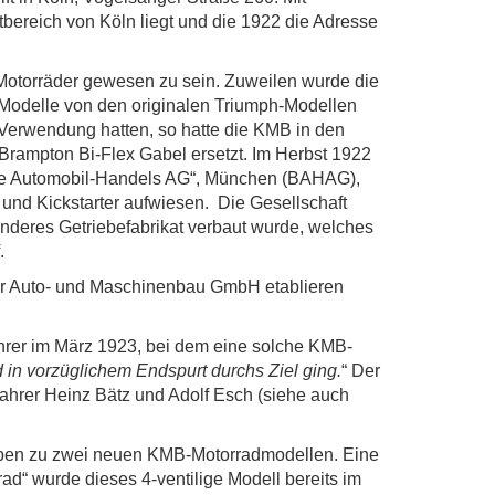
tbereich von Köln liegt und die 1922 die Adresse
Motorräder gewesen zu sein. Zuweilen wurde die
 Modelle von den originalen Triumph-Modellen
Verwendung hatten, so hatte die KMB in den
rampton Bi-Flex Gabel ersetzt. Im Herbst 1922
sche Automobil-Handels AG“, München (BAHAG),
 und Kickstarter aufwiesen. Die Gesellschaft
nderes Getriebefabrikat verbaut wurde, welches
.
ner Auto- und Maschinenbau GmbH etablieren
hrer im März 1923, bei dem eine solche KMB-
 in vorzüglichem Endspurt durchs Ziel ging.
“ Der
ahrer Heinz Bätz und Adolf Esch (siehe auch
aben zu zwei neuen KMB-Motorradmodellen. Eine
rad“ wurde dieses 4-ventilige Modell bereits im