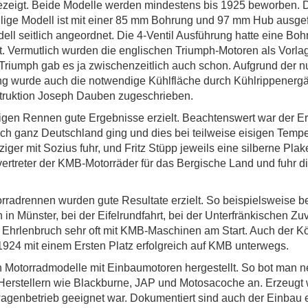
 gezeigt. Beide Modelle werden mindestens bis 1925 beworben.
lige Modell ist mit einer 85 mm Bohrung und 97 mm Hub ausge
dell seitlich angeordnet. Die 4-Ventil Ausführung hatte eine 
. Vermutlich wurden die englischen Triumph-Motoren als Vorla
 Triumph gab es ja zwischenzeitlich auch schon. Aufgrund der 
g wurde auch die notwendige Kühlfläche durch Kühlrippenerg
struktion Joseph Dauben zugeschrieben.
gen Rennen gute Ergebnisse erzielt. Beachtenswert war der Erf
ch ganz Deutschland ging und dies bei teilweise eisigen Temp
iger mit Sozius fuhr, und Fritz Stüpp jeweils eine silberne Plake
vertreter der KMB-Motorräder für das Bergische Land und fuhr d
rradrennen wurden gute Resultate erzielt. So beispielsweise 
 Münster, bei der Eifelrundfahrt, bei der Unterfränkischen Zuv
i Ehrlenbruch sehr oft mit KMB-Maschinen am Start. Auch der K
 1924 mit einem Ersten Platz erfolgreich auf KMB unterwegs.
otorradmodelle mit Einbaumotoren hergestellt. So bot man n
rstellern wie Blackburne, JAP und Motosacoche an. Erzeugt 
wagenbetrieb geeignet war. Dokumentiert sind auch der Einbau 