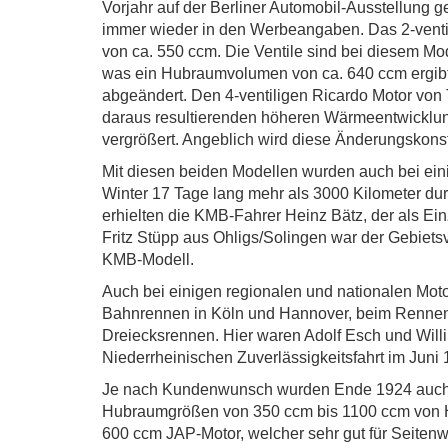
Vorjahr auf der Berliner Automobil-Ausstellung
immer wieder in den Werbeangaben. Das 2-venti
von ca. 550 ccm. Die Ventile sind bei diesem Mo
was ein Hubraumvolumen von ca. 640 ccm ergibt
abgeändert. Den 4-ventiligen Ricardo Motor von
daraus resultierenden höheren Wärmeentwicklun
vergrößert. Angeblich wird diese Änderungskon
Mit diesen beiden Modellen wurden auch bei eini
Winter 17 Tage lang mehr als 3000 Kilometer dur
erhielten die KMB-Fahrer Heinz Bätz, der als Einz
Fritz Stüpp aus Ohligs/Solingen war der Gebiets
KMB-Modell.
Auch bei einigen regionalen und nationalen Moto
Bahnrennen in Köln und Hannover, beim Rennen in
Dreiecksrennen. Hier waren Adolf Esch und Will
Niederrheinischen Zuverlässigkeitsfahrt im Juni
Je nach Kundenwunsch wurden Ende 1924 auch M
Hubraumgrößen von 350 ccm bis 1100 ccm von He
600 ccm JAP-Motor, welcher sehr gut für Seiten