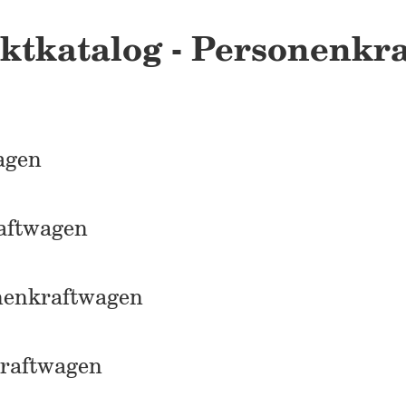
ktkatalog - Personenkra
agen
aftwagen
nenkraftwagen
kraftwagen